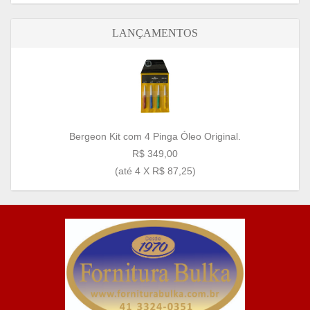
LANÇAMENTOS
Bergeon Kit com 4 Pinga Óleo Original.
R$ 349,00
(até
4 X R$ 87,25
)