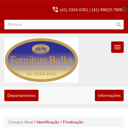

(41) 3324-0351 |
(41) 99623-7808
search
Menu
Princip
Departamentos
Informações
Compra Atual
/ Identificação
/ Finalização