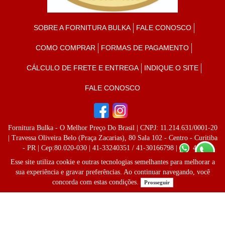
SOBRE A FORNITURA BULKA
FALE CONOSCO
COMO COMPRAR
FORMAS DE PAGAMENTO
CÁLCULO DE FRETE E ENTREGA
INDIQUE O SITE
FALE CONOSCO
Fornitura Bulka - O Melhor Preço Do Brasil
| CNPJ: 11.214.631/0001-20
| Travessa Oliveira Belo (Praça Zacarias), 80 Sala 102 - Centro - Curitiba
- PR | Cep:80.020-030 | 41-33240351 / 41-30166798 |
41-
996237808
Esse site utiliza cookie e outras tecnologias semelhantes para melhorar a
sua experiência e gravar preferências. Ao continuar navegando, você
concorda com estas condições.
Prosseguir
Desenvolvido por
Lojas Virtuais
BR
keyboard_arrow_up